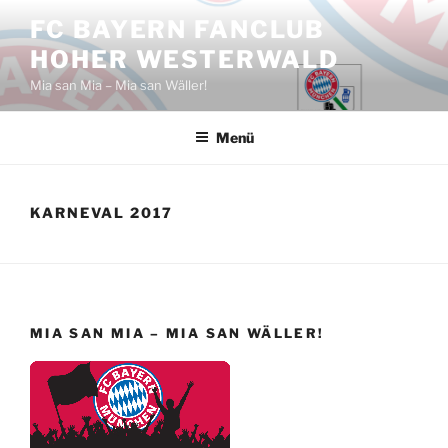
Zum
FC BAYERN FANCLUB
Inhalt
HOHER WESTERWALD
springen
Mia san Mia – Mia san Wäller!
Menü
KARNEVAL 2017
MIA SAN MIA – MIA SAN WÄLLER!