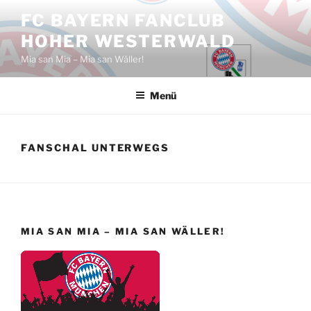
Zum
FC BAYERN FANCLUB
Inhalt
HOHER WESTERWALD
springen
Mia san Mia – Mia san Wäller!
Menü
FANSCHAL UNTERWEGS
MIA SAN MIA – MIA SAN WÄLLER!