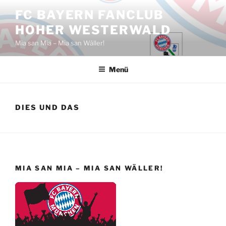
Zum
FC BAYERN FANCLUB
Inhalt
HOHER WESTERWALD
springen
Mia san Mia – Mia san Wäller!
Menü
DIES UND DAS
MIA SAN MIA – MIA SAN WÄLLER!