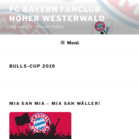
Zum
FC BAYERN FANCLUB
Inhalt
HOHER WESTERWALD
springen
Mia san Mia – Mia san Wäller!
Menü
BULLS-CUP 2019
MIA SAN MIA – MIA SAN WÄLLER!