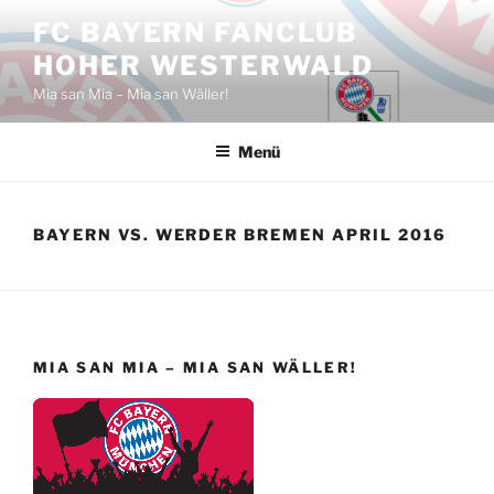
Zum
FC BAYERN FANCLUB
Inhalt
HOHER WESTERWALD
springen
Mia san Mia – Mia san Wäller!
Menü
BAYERN VS. WERDER BREMEN APRIL 2016
MIA SAN MIA – MIA SAN WÄLLER!